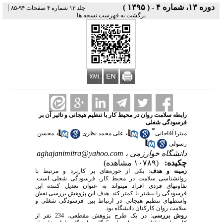
دوره ۱۳، شماره ۴ - ( ۱۳۹۵ )
|
جلد ۱۳ شماره ۴ صفحات ۹۴-۸۵
برگشت به فهرست نسخه ها
رابطه سلامت روان در محیط کار با تنظیم هیجانی و تاثیر آن بر
فرسودگی شغلی
*
،
،
میترا آقاجانی
علی محمد نظری
محسن
رسولی
دانشگاه خوارزمی ،
aghajanimitra@yahoo.com
چکیده:
(۱۰۷۸۹ مشاهده)
زمینه و هدف
:
یکی از حوزه
های پر کاربرد و مرتبط با
روانشناسی سلامت در محیط کار، فرسودگی شغلی است.
تفاوت‏های فردی افراد می‏تواند به عنوان تعدیل کننده این
فرسودگی را بیشتر یا کمتر کند
. هدف این پژوهش بررسی نقش
واسطه‏ای تنظیم هیجانی در ارتباط بین فرسودگی شغلی و
سلامت روان کارکنان دانشگاه بود.
روش بررسی
: در یک طرح پژوهش مقطعی، 234 نفر از