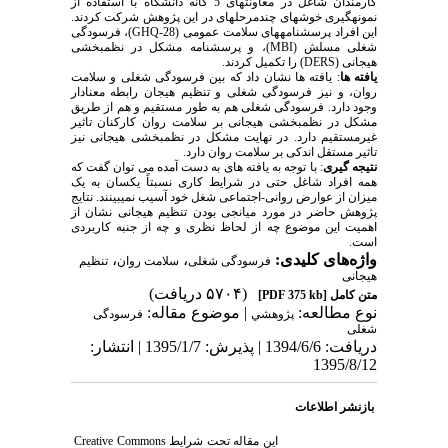
کارمندان شاغل در معاونت‏های 5 گانه دانشگاه با استفاده از
نمونه‏گیری خوشه‏ای چندمرحله‏ای در این پژوهش شرکت کردند.
این افراد پرسشنامه‏های سلامت عمومی (
GHQ-28
)، فرسودگی
شغلی مسلش (
MBI
)، و پرسشنامه مشکل در نظم‏بخشی
هیجانی (
DERS
) را تکمیل کردند.
یافته ها
: یافته‏ ها نشان داد که بین فرسودگی شغلی و سلامت
روان، و نیز فرسودگی شغلی و تنظیم هیجان رابطه معنادار
وجود دارد. فرسودگی شغلی هم به طور مستقیم و هم از طریق
مشکل در نظم‏بخشی هیجانی بر سلامت روان کارکنان تاثیر
غیرمستقیم دارد. در نهایت مشکل در نظم‏بخشی هیجانی نیز
تاثیر مستقل اندکی بر سلامت روان دارد.
نتیجه گیری
: با توجه به یافته های به دست آمده می توان گفت که
همه افراد شاغل حتی در شرایط کاری نسبتاً یکسان به یک
میزان از عوارض روانی-اجتماعی شغل خود آسیب نمی‏بینند. نتایج
پژوهش حاضر در مورد میانجی بودن تنظیم هیجانی نشان از
اهمیت این موضوع چه از لحاظ نظری و چه از جنبه کاربردی
است
.
واژه‌های کلیدی:
،
،
فرسودگی شغلی
سلامت روان
تنظیم
هیجانی
(۵۷۰۴ دریافت)
متن کامل
[PDF 375 kb]
نوع مطالعه:
| موضوع مقاله:
پژوهشي
فرسودگی
شغلی
دریافت: 1394/6/6 | پذیرش: 1395/1/7 | انتشار:
1395/8/12
بازنشر اطلاعات
این مقاله تحت شرایط
Creative Commons