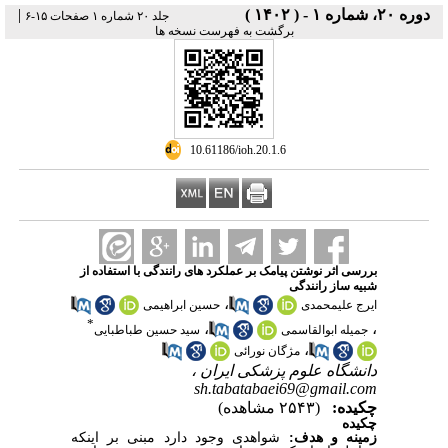
|
دوره ۲۰، شماره ۱ - ( ۱۴۰۲ )
جلد ۲۰ شماره ۱ صفحات ۱۵-۶
برگشت به فهرست نسخه ها
‎ 10.61186/ioh.20.1.6
بررسی اثر نوشتن پیامک بر عملکرد های رانندگی با استفاده از
شبیه ساز رانندگی
،
ایرج علیمحمدی
حسین ابراهیمی
*
،
،
جمیله ابوالقاسمی
سید حسین طباطبایی
،
مژگان نورائی
دانشگاه علوم پزشکی ایران ،
sh.tabatabaei69@gmail.com
چکیده:
(۲۵۴۳ مشاهده)
چکیده
شواهدی وجود دارد مبنی بر اینکه
:
زمینه و هدف