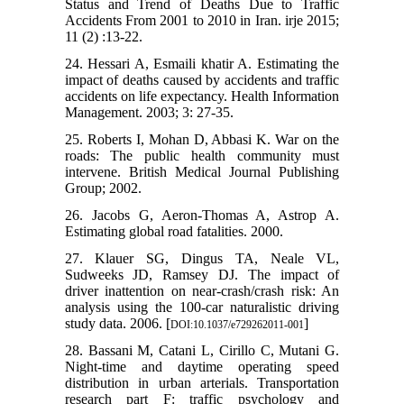
Status and Trend of Deaths Due to Traffic
Accidents From 2001 to 2010 in Iran. irje 2015;
11 (2) :13-22.
24. Hessari A, Esmaili khatir A. Estimating the
impact of deaths caused by accidents and traffic
accidents on life expectancy. Health Information
Management. 2003; 3: 27-35.
25. Roberts I, Mohan D, Abbasi K. War on the
roads: The public health community must
intervene. British Medical Journal Publishing
Group; 2002.
26. Jacobs G, Aeron-Thomas A, Astrop A.
Estimating global road fatalities. 2000.
27. Klauer SG, Dingus TA, Neale VL,
Sudweeks JD, Ramsey DJ. The impact of
driver inattention on near-crash/crash risk: An
analysis using the 100-car naturalistic driving
study data. 2006. [
]
DOI:10.1037/e729262011-001
28. Bassani M, Catani L, Cirillo C, Mutani G.
Night-time and daytime operating speed
distribution in urban arterials. Transportation
research part F: traffic psychology and