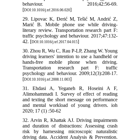
behaviour. 2016;42:56-69.
[
]
DOI:10.1016/j.trf.2016.06.020
29. Lipovac K, Đerić M, Tešić M, Andrić Z,
Marić B. Mobile phone use while driving-
literary review. Transportation research part F:
traffic psychology and behaviour. 2017;47:132-
42. [
]
DOI:10.1016/j.trf.2017.04.015
30. Zhou R, Wu C, Rau P-LP, Zhang W. Young
driving learners' intention to use a handheld or
hands-free mobile phone when driving.
Transportation research part F: traffic
psychology and behaviour. 2009;12(3):208-17.
[
]
DOI:10.1016/j.trf.2008.11.003
31. Ehdasi A, Yeganeh R, Hoseini A F,
Alimohammadi I. Survey of effect of reading
and texting the short message on performance
and mental workload of young drivers. ioh
2020; 17 (1) :50-62
32. Arvin R, Khattak AJ. Driving impairments
and duration of distractions: Assessing crash
risk by harnessing microscopic naturalistic
driving data. Accident Analysis & Prevention.