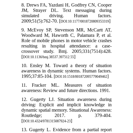
8. Drews FA, Yazdani H, Godfrey CN, Cooper
JM, Strayer DL. Text messaging during
simulated driving. Human factors.
2009;51(5):762-70. [
]
DOI:10.1177/0018720809353319
9. McEvoy SP, Stevenson MR, McCartt AT,
Woodward M, Haworth C, Palamara P, et al.
Role of mobile phones in motor vehicle crashes
resulting in hospital attendance: a case-
crossover study. Bmj. 2005;331(7514):428.
[
]
DOI:10.1136/bmj.38537.397512.55
10. Ensley M. Toward a theory of situation
awareness in dynamic systems. Human factors.
1995;37:85-104. [
]
DOI:10.1518/001872095779049462
11. Fracker ML. Measures of situation
awareness: Review and future directions. 1991.
12. Gugerty LJ. Situation awareness during
driving: Explicit and implicit knowledge in
dynamic spatial memory. Situational Awareness:
Routledge; 2017. p. 379-404.
[
]
DOI:10.4324/9781315087924-23
13. Gugerty L. Evidence from a partial report