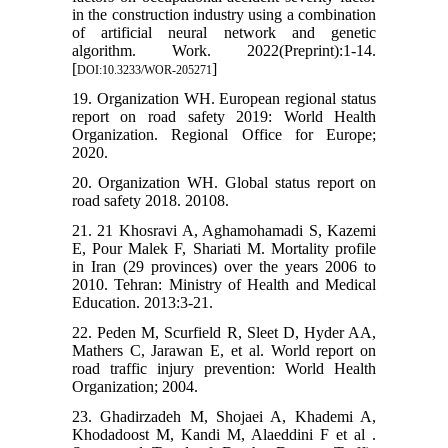
in the construction industry using a combination
of artificial neural network and genetic
algorithm. Work. 2022(Preprint):1-14.
[
]
DOI:10.3233/WOR-205271
19. Organization WH. European regional status
report on road safety 2019: World Health
Organization. Regional Office for Europe;
2020.
20. Organization WH. Global status report on
road safety 2018. 20108.
21. 21 Khosravi A, Aghamohamadi S, Kazemi
E, Pour Malek F, Shariati M. Mortality profile
in Iran (29 provinces) over the years 2006 to
2010. Tehran: Ministry of Health and Medical
Education. 2013:3-21.
22. Peden M, Scurfield R, Sleet D, Hyder AA,
Mathers C, Jarawan E, et al. World report on
road traffic injury prevention: World Health
Organization; 2004.
23. Ghadirzadeh M, Shojaei A, Khademi A,
Khodadoost M, Kandi M, Alaeddini F et al .