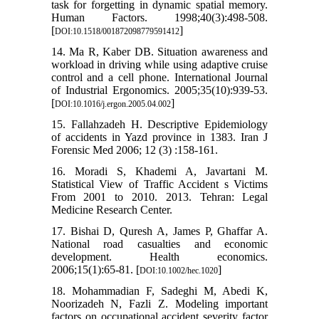
task for forgetting in dynamic spatial memory.
Human Factors. 1998;40(3):498-508.
[
]
DOI:10.1518/001872098779591412
14. Ma R, Kaber DB. Situation awareness and
workload in driving while using adaptive cruise
control and a cell phone. International Journal
of Industrial Ergonomics. 2005;35(10):939-53.
[
]
DOI:10.1016/j.ergon.2005.04.002
15. Fallahzadeh H. Descriptive Epidemiology
of accidents in Yazd province in 1383. Iran J
Forensic Med 2006; 12 (3) :158-161.
16. Moradi S, Khademi A, Javartani M.
Statistical View of Traffic Accident s Victims
From 2001 to 2010. 2013. Tehran: Legal
Medicine Research Center.
17. Bishai D, Quresh A, James P, Ghaffar A.
National road casualties and economic
development. Health economics.
2006;15(1):65-81. [
]
DOI:10.1002/hec.1020
18. Mohammadian F, Sadeghi M, Abedi K,
Noorizadeh N, Fazli Z. Modeling important
factors on occupational accident severity factor