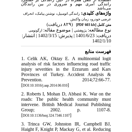
رانندگی امری مهم و ضروری در بین رانندگان
می‌باشد
،
،
واژه‌های کلیدی:
رانندگی اتومبیل
نوشتن پیامک
انحراف
،
عرضی خودرو
زمان واکنش
(۸۲۹ دریافت)
[PDF 603 kb]
متن کامل
نوع مطالعه:
| موضوع مقاله:
پژوهشي
ارگونومی
دریافت: 1401/6/23 | پذیرش: 1402/3/15 | انتشار:
1402/1/10
فهرست منابع
1. Celik AK, Oktay E. A multinomial logit
analysis of risk factors influencing road traffic
injury severities in the Erzurum and Kars
Provinces of Turkey. Accident Analysis &
Prevention. 2014;72:66-77.
[
]
DOI:10.1016/j.aap.2014.06.010
2. Roberts I, Mohan D, Abbasi K. War on the
roads: The public health community must
intervene. British Medical Journal Publishing
Group; 2002. p. 1107-8.
[
]
DOI:10.1136/bmj.324.7346.1107
3. Trinca GW, Johnston IR, Campbell BJ,
Haight F, Knight P, Mackay G, et al. Reducing