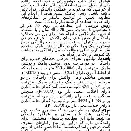
عوامل ایجاد کننده حواس‌پرتی و عدم توجه راننده
یکی از دلایل اصلی تصادفات وسایل نقلیه است.
یکی
از عواملی که می‌تواند بر عملکرد رانندگی افراد تاثیر
داشته باشد، ارسال پیامک است. هدف از انجام این
مطالعه تعیین اثر نوشتن پیامک بر عملکردهای
رانندگی با استفاده از شبیه‌ساز رانندگی است.
روش بررسی:
این مطالعه بر روی 80 نفر از
دانشجویان با محدوده سنی 20 تا 40 سال و با استفاده
از شبیه ساز کلاس 2 انجام شد. برای بررسی عملکرد
رانندگان از متغیر های زمان واکنش، انحراف عرضی
خودرو و کنترل سرعت در دو حالت رانندگی بدون
نوشتن پیامک و رانندگی در حال نوشتن پیامک استفاده
شد. سناریو اصلی مطالعه شامل رانندگی به مسافت
20 کیلومتر در یک بزرگراه بود.
یافته‌ها:
میانگین انحراف عرضی لحظه‌ای خودرو برای
رانندگان در دو مرحله بدون نوشتن پیامک و نوشتن
پیامک به ترتیب برابر 88/0 و 36/1 متر به دست آمد که
).
P
(001/0>
بود
از لحاظ آماری دارای اختلاف معنی دار
همچنین میانگین زمان واکنش برای رانندگان در دو
مرحله بدون نوشتن پیامک و نوشتن پیامک به ترتیب
برابر 23/1 و 52/1 ثانیه به دست آمد
که از لحاظ آماری
). همچنین
P
دارای اختلاف معنی دار بود (001/0>
میانگین سرعت برای رانندگان در دو مرحله به ترتیب
برابر 12/35 و 04/34 متر بر ثانیه بود که از لحاظ آماری
).
P
دارای اختلاف معنی دار بود (020/0=
نتیجه گیری
: به نظر می‌رسد که نوشتن پیامک در حین
رانندگی باعث تاثیر منفی بر عملکرد رانندگی
می‌شود.
نتایج این مطالعه پیامدهای مستقیمی برای
رانندگانی دارد که درگیر این نوع رفتارهای منحرف
کننده درحین رانندگی هستند، لذا داشتن آگاهی از تاثیر
استفاده از تلفن همراه در حین رانندگی بر عملکرد