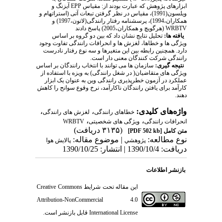
ابزارهای پژوهش که عبارت بودند از: مقیاس EPP آیزنگ و
ویلسون(1991)، مقیاس در نظر گرفتن تبعات آتی (استراتهام و
همکاران،1994)، پرسشنامه رفتار رانندگی(لاتون،1997) و
WRBTV (هرگویچ و همکاران،2005) پاسخ دادند
یافته ها:
تحلیل نتایج نشان داد که بین دو گروه بر اساس
ویژگی ها و خطاها، لغزش ها و انحرافات رانندگی تفاوت وجود
دارد. همچنین رابطه بین این متغیرها و سه نوع رفتار نادرست
رانندگی شرکت کنندگان معنی دار است.
نتیجه گیری:
سازمان ها می توانند با انتخاب رانندگان بر اساس
ویژگی های متقاضیان( در شغل رانندگی) به ویزه با استفاده از
عملکرد در آزمون خطرپذیری رانندگی وین به عنوان یک ابزار
کارآمد برای یافتن رانندگان ناکارآمد، نرخ وقوع سوانح را کاهش
دهند.
واژه‌های کلیدی:
،
،
خطاهای رانندگی
لغزش های رانندگی
،
،
انحرافات رانندگی
ویژگی های شخصیتی
WRBTV
(۳۱۳۵ دریافت)
متن کامل
[PDF 502 kb]
نوع مطالعه:
| موضوع مقاله:
پژوهشي
پالایش هوا
دریافت: 1390/10/4 | انتشار: 1390/10/25
بازنشر اطلاعات
این مقاله تحت شرایط
Creative Commons
Attribution-NonCommercial 4.0
International License
قابل بازنشر است.