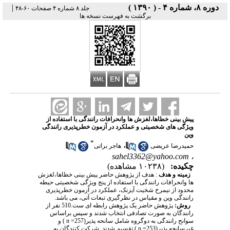
دوره ۸، شماره ۴ - ( ۱۳۹۰ )
|
جلد ۸ شماره ۴ صفحات ۶۰-۴۸
برگشت به فهرست نسخه ها
پیش بینی خطاها،لغزش ها وانحرافات رانندگی با استفاده از
ویژگی های شخصیتی و عملکرد در آزمون خطرپذیری رانندگی
وین
*
،
حمیدرضا عریضی
هاجر براتی
sahel3362@yahoo.com
،
چکیده:
(۱۰۲۳۸ مشاهده)
زمینه و هدف
: هدف از پژوهش حاضر پیش بینی خطاها،لغزش
ها وانحرافات رانندگی با استفاده از پنج ویژگی شخصیتی حیطه
محدود از نیمرخ شخیت آیزنک، عملکرد در آزمون خطرپذیری
رانندگی وین و مقیاس در نظرگیری تبعات آتی، می باشد.
روش:
پژوهش حاضر یک پژوهش رابطه ای ست.510 نفر از
رانندگان به صورت تصادفی انتخاب شدند و سپس براساس
سوانح رانندگی به دوگروه شامل سانحه پذیر(257= n ) و
غیرسانحه پذیر(253= n ) تقسیم شدند. شرکت کنندگان به