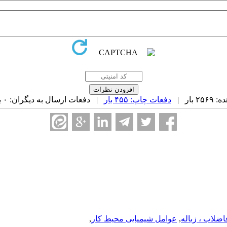
بار |
دفعات چاپ: ۴۵۵ بار
| دفعات ارسال به دیگران: ۰ بار |
اضلاب ، زباله
,
عوامل شیمیایی محیط کار
,