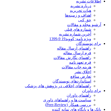
اطلاعات نشریه
درباره نشریه
هیات تحریریه
اهداف و زمینه‌ها
حق کپی
آرشیو مجله و مقالات
شماره های قبلی
آخرین شماره نشریه
ویژه نامه: کووید19 9-1399
برای نویسندگان
راهنمای ارسال مقاله
فرم ارسال مقاله
راهنمای نگارش مقالات
فرم تعهد نامه
هزینه چاپ مقالات
اخلاق نشر
تعارض منافع
استانداردهای نویسندگان
راهنماهای اخلاقی در پژوهش های پزشکی
برای داوران
راهنمای داوران
سیاست ها و راهنماهای داوری
بررسی همکار (Peer-Review)
بانک ها و پایگاه های نمایه کننده