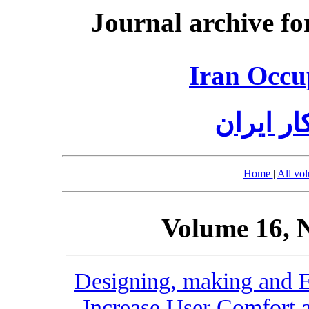
Journal archive fo
Iran Occu
ر ایران
Home
|
All vo
Volume 16, 
Designing, making and E
Increase User Comfort 