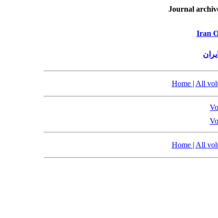
Journal archiv
Iran O
یران
Home
|
All vo
Vo
Vo
Home
|
All vo