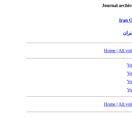
Journal archiv
Iran O
یران
Home
|
All vo
Vo
Vo
Vo
Vo
Home
|
All vo