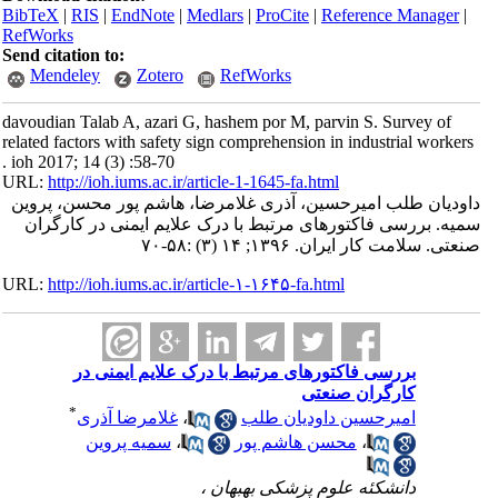
BibTeX
|
RIS
|
EndNote
|
Medlars
|
ProCite
|
Reference Manager
|
RefWorks
Send citation to:
Mendeley
Zotero
RefWorks
davoudian Talab A, azari G, hashem por M, parvin S. Survey of
related factors with safety sign comprehension in industrial workers
. ioh 2017; 14 (3) :58-70
URL:
http://ioh.iums.ac.ir/article-1-1645-fa.html
داودیان طلب امیرحسین، آذری غلامرضا، هاشم پور محسن، پروین
سمیه. بررسی فاکتورهای مرتبط با درک علایم ایمنی در کارگران
صنعتی. سلامت كار ايران. ۱۳۹۶; ۱۴ (۳) :۵۸-۷۰
URL:
http://ioh.iums.ac.ir/article-۱-۱۶۴۵-fa.html
بررسی فاکتورهای مرتبط با درک علایم ایمنی در
کارگران صنعتی
*
امیرحسین داودیان طلب
،
غلامرضا آذری
،
محسن هاشم پور
،
سمیه پروین
دانشکئه علوم پزشکی بهبهان ،