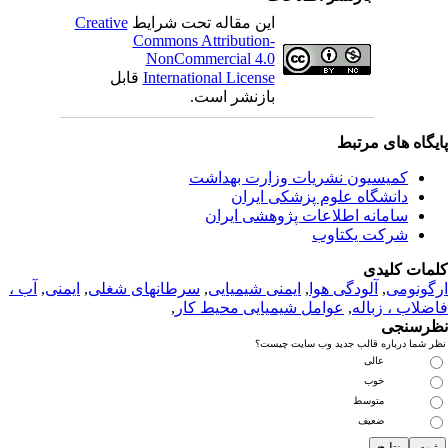
این مقاله تحت شرایط
Creative
Commons Attribution-
NonCommercial 4.0
International License
قابل
بازنشر است.
یگاه های مرتبط
کمیسیون نشریات وزارت بهداشت
دانشگاه علوم پزشکی ایران
سامانه اطلاعات پژوهشی ایران
شرکت یکتاوب
مات کلیدی
گونومی
,
آلودگی هوا
,
ایمنی شیمیایی
,
سرطانهای شغلی
,
ایمنی
,
آب ،
ضلاب ، زباله
,
عوامل شیمیایی محیط کار
,
رسنجی
ر شما درباره قالب جدید وب سایت چیست؟
عالی
خوب
متوسط
ضعیف