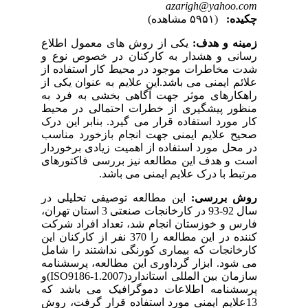
azarigh@yahoo.com
چکیده:
(۵۹۵۱ مشاهده)
زمینه و هدف:
یکی از روش های معمول اطلاع
رسانی و هشدار به کارکنان در خصوص نوع و
شدت مخاطرات موجود در محیط کار استفاده از
علائم ایمنی می باشد.این علایم به عنوان یکی از
راهکارهای موثر جهت آگاهی بخشی به فرد به
منظور پیشگیری از خطرات احتمالی در محیط
کار مورد استفاده قرار می گیرد. بنابر این درک
صحیح علایم ایمنی جهت انجام بازخورد مناسب
در محل مورد استفاده از اهمیت زیادی برخوردار
است و هدف این مطالعه نیز بررسی فاکتورهای
مرتبط با درک علایم ایمنی می باشد.
روش بررسی:
این مطالعه توصیفی تحلیلی در
سال 92-93 در کارخانجات صنعتی 3 استان تهران،
فارس و خوزستان انجام شد، تعداد افراد شرکت
کننده در این مطالعه را 370 نفر از کارکنان این
کارخانجات که بیماری کورنگی نداشتند را شامل
می شود. ابزار گرداوری این مطالعه، پرسشنامه
سازمان بین المللی استاندارد(ISO9186-1.2007)و
پرسشنامه اطلاعات دموگرافیک می باشد که
13علایم ایمنی مورد استفاده قرار گرفت، روش