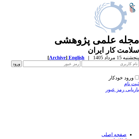
جله علمی پژوهشی
امت کار ایران
به 15 مرداد 1405
|
English
]
Archive
[
ورود خودکار
ت نام
زیابی رمز عبور
صفحه اصلی