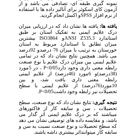
نمونه گیری طبقه ای- تصادفی می باشد و از
آزمون کای اسکوئر برای آنالیز داده ها با استفاده
از نرم افزار SPSSو اکسل انجام گردید.
یافته ها:
یافته ها نشان داد که در ارزیابی میزان
درک علایم ایمنی به تفکیک استان بر طبق
استاندارد ANSI Z535.3و ISO3864 بیشترین
میزان تطابق با استاندارد مربوط به استان
خوزستان به ترتیب با میزان 76 درصدو 92درصد
می باشد. همچنین نتایج نشان داد که در تمامی
علایم ایمنی بین میزان درک علایم با نوع صنعت
رابطه معنی داری وجود داردP<0/05 ، در 5مورد
(38درصد)و 6مورد (46درصد) از علایم ایمنی
رابطه معنی داری یافت شد، و بین
10مورد(76درصد) از علایم ایمنی با سطح
تحصیلات نیز رابطه وجود داشتP<0/05.
نتیجه گیری:
نتایج نشان داد که نوع صنعت، سطح
تحصیلات ، سن و سابقه کار از فاکتورهای
میباشند که بر درک علایم ایمنی اثر گذار می
باشد، و مقایسه داده های توصیفی نشان می دهد
که سطح تحصیلات و نوع صنعت نسبت به سن و
سابقه کار میتواننداثر بیشتری داشه باشند.