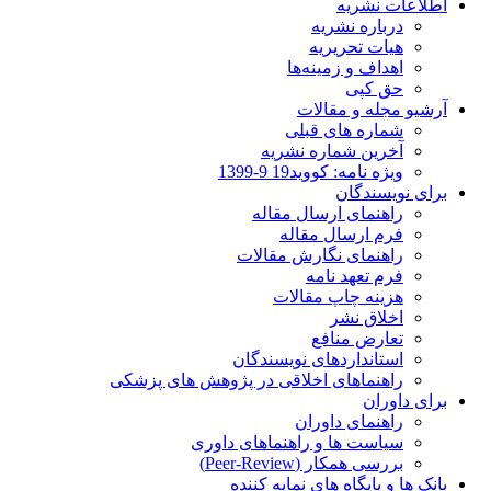
اطلاعات نشریه
درباره نشریه
هیات تحریریه
اهداف و زمینه‌ها
حق کپی
آرشیو مجله و مقالات
شماره های قبلی
آخرین شماره نشریه
ویژه نامه: کووید19 9-1399
برای نویسندگان
راهنمای ارسال مقاله
فرم ارسال مقاله
راهنمای نگارش مقالات
فرم تعهد نامه
هزینه چاپ مقالات
اخلاق نشر
تعارض منافع
استانداردهای نویسندگان
راهنماهای اخلاقی در پژوهش های پزشکی
برای داوران
راهنمای داوران
سیاست ها و راهنماهای داوری
بررسی همکار (Peer-Review)
بانک ها و پایگاه های نمایه کننده