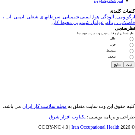
شرکت یکتاوب
مات کلیدی
گونومی
,
آلودگی هوا
,
ایمنی شیمیایی
,
سرطانهای شغلی
,
ایمنی
,
آب ،
ضلاب ، زباله
,
عوامل شیمیایی محیط کار
,
رسنجی
ر شما درباره قالب جدید وب سایت چیست؟
عالی
خوب
متوسط
ضعیف
یه حقوق این وب سایت متعلق به
مجله سلامت کار ایران
می باشد.
احی و برنامه نویسی :
یکتاوب افزار شرق
Iran Occupational Health
© 202