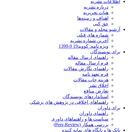
اطلاعات نشریه
درباره نشریه
هیات تحریریه
اهداف و زمینه‌ها
حق کپی
آرشیو مجله و مقالات
شماره های قبلی
آخرین شماره نشریه
ویژه نامه: کووید19 9-1399
برای نویسندگان
راهنمای ارسال مقاله
فرم ارسال مقاله
راهنمای نگارش مقالات
فرم تعهد نامه
هزینه چاپ مقالات
اخلاق نشر
تعارض منافع
استانداردهای نویسندگان
راهنماهای اخلاقی در پژوهش های پزشکی
برای داوران
راهنمای داوران
سیاست ها و راهنماهای داوری
بررسی همکار (Peer-Review)
بانک ها و پایگاه های نمایه کننده