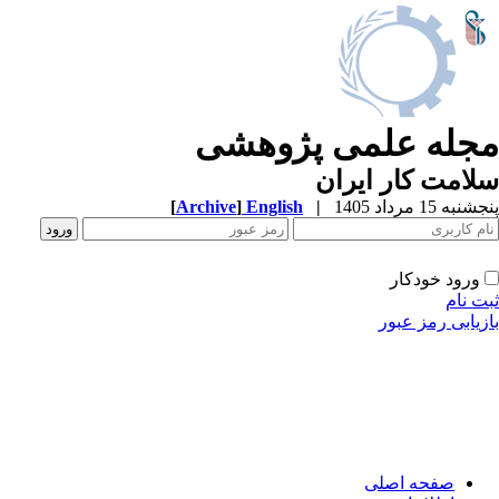
جله علمی پژوهشی
امت کار ایران
به 15 مرداد 1405
|
English
]
Archive
[
ورود خودکار
ت نام
زیابی رمز عبور
صفحه اصلی