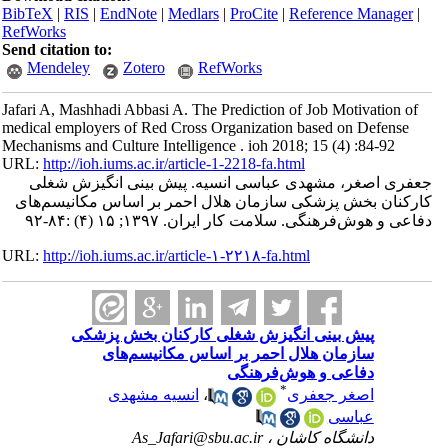
BibTeX
|
RIS
|
EndNote
|
Medlars
|
ProCite
|
Reference Manager
|
RefWorks
Send citation to:
Mendeley
Zotero
RefWorks
Jafari A, Mashhadi Abbasi A. The Prediction of Job Motivation of
medical employers of Red Cross Organization based on Defense
Mechanisms and Culture Intelligence . ioh 2018; 15 (4) :84-92
URL:
http://ioh.iums.ac.ir/article-1-2218-fa.html
جعفری اصغر، مشهدی عباسی انسیه. پیش بینی انگیزش شغلی
کارکنان بخش پزشکی سازمان هلال احمر بر اساس مکانیسم‌های
دفاعی و هوش‌فرهنگی. سلامت كار ايران. ۱۳۹۷; ۱۵ (۴) :۸۴-۹۲
URL:
http://ioh.iums.ac.ir/article-۱-۲۲۱۸-fa.html
پیش بینی انگیزش شغلی کارکنان بخش پزشکی
سازمان هلال احمر بر اساس مکانیسم‌های
دفاعی و هوش‌فرهنگی
*
اصغر جعفری
،
انسیه مشهدی
عباسی
دانشگاه کاشان ،
As_Jafari@sbu.ac.ir