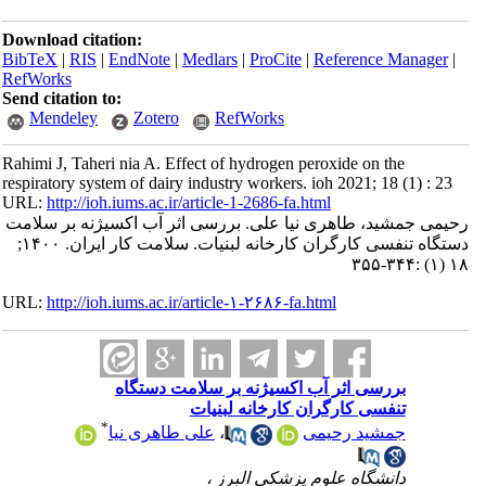
Download citation:
BibTeX
|
RIS
|
EndNote
|
Medlars
|
ProCite
|
Reference Manager
|
RefWorks
Send citation to:
Mendeley
Zotero
RefWorks
Rahimi J, Taheri nia A. Effect of hydrogen peroxide on the
respiratory system of dairy industry workers. ioh 2021; 18 (1) : 23
URL:
http://ioh.iums.ac.ir/article-1-2686-fa.html
رحیمی جمشید، طاهری نیا علی. بررسی اثر آب اکسیژنه بر سلامت
دستگاه تنفسی کارگران کارخانه لبنیات. سلامت كار ايران. ۱۴۰۰;
۱۸ (۱) :۳۴۴-۳۵۵
URL:
http://ioh.iums.ac.ir/article-۱-۲۶۸۶-fa.html
بررسی اثر آب اکسیژنه بر سلامت دستگاه
تنفسی کارگران کارخانه لبنیات
*
جمشید رحیمی
،
علی طاهری نیا
دانشگاه علوم پزشکی البرز ،