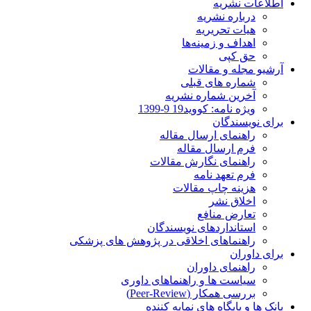
اطلاعات نشریه
درباره نشریه
هیات تحریریه
اهداف و زمینه‌ها
حق کپی
آرشیو مجله و مقالات
شماره های قبلی
آخرین شماره نشریه
ویژه نامه: کووید19 9-1399
برای نویسندگان
راهنمای ارسال مقاله
فرم ارسال مقاله
راهنمای نگارش مقالات
فرم تعهد نامه
هزینه چاپ مقالات
اخلاق نشر
تعارض منافع
استانداردهای نویسندگان
راهنماهای اخلاقی در پژوهش های پزشکی
برای داوران
راهنمای داوران
سیاست ها و راهنماهای داوری
بررسی همکار (Peer-Review)
بانک ها و پایگاه های نمایه کننده