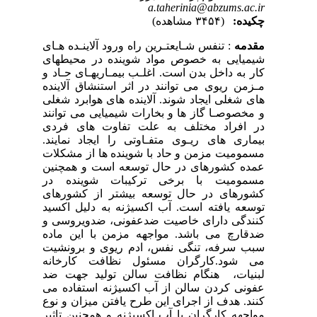
a.taherinia@abzums.ac.ir
چکیده:
(۳۴۵۴ مشاهده)
مقدمه
: تنفس شـایعتـرین راه ورود آلاینـده هـای
شیمیایی به خصوص مواد شوینده در محیطهای
کار به داخل بدن است. اغلـب بیمـاریهـای حـاد و
مـزمن ریوی می توانند در اثر استنشاق آلاینده
های شغلی ایجاد شوند. آلاینده های هوابرد شغلی
و مخصوصـا گاز ها و بخارات شیمیایی می توانند
در افراد مختلف به علت تفاوت های فردی
بیماری های ریـوی متفـاوتی را ایجاد نمایند.
مسمومیت مزمن و حاد با شوینده ها از مشکلات
عمده کشورهای در حال توسعه است و همچنین
مسمومیت با برخی ترکیبات شوینده در
کشورهای در حال توسعه بیشتر از کشورهای
توسعه یافته است. آب اکسیژنه به دلیل اکسید
کنندگی دارای خاصیت ضدعفونی، ضدویروسی و
ضدقارچ می باشد. مواجهه مزمن با این ماده
سبب سرفه، تنگی نفس، ادم ریوی و برونشیت
می شود.کارگران مسئول نظافت کارخانه
لبنیات، هنگام نظافت سالن تولید جهت ضد
عفونی کردن سالن از آب اکسیژنه استفاده می
کنند. هدف از اجرای این طرح یافتن میزان و نوع
مواجهه کارگران با آب اکسیژنه و همچنین تاثیر