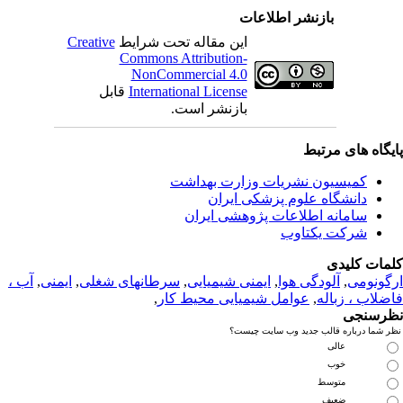
بازنشر اطلاعات
این مقاله تحت شرایط
Creative
Commons Attribution-
NonCommercial 4.0
International License
قابل
بازنشر است.
یگاه های مرتبط
کمیسیون نشریات وزارت بهداشت
دانشگاه علوم پزشکی ایران
سامانه اطلاعات پژوهشی ایران
شرکت یکتاوب
مات کلیدی
گونومی
,
آلودگی هوا
,
ایمنی شیمیایی
,
سرطانهای شغلی
,
ایمنی
,
آب ،
ضلاب ، زباله
,
عوامل شیمیایی محیط کار
,
رسنجی
ر شما درباره قالب جدید وب سایت چیست؟
عالی
خوب
متوسط
ضعیف