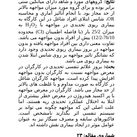
نتایج:
گروههای مورد و شاهد دارای میانگین سنی
برابر بوده و برای گروه مورد میزان مواجهه بالاتر
از حد مجاز بود. با انجام آنالیز آماری و محاسبه
OR
، شانس ابتلای افراد شاغل در این کارگاه به
بیماری ریوی تحدیدی در مواجهه با
O
H
به
2
2
میزان 25/2 بار (با فاصله اطمینان (
CI
) محدوده
76/10-12/2) بیش از افراد بدون مواجهه می باشد.
تفاوت معنی داری بین افراد مواجهه یافته و بدون
مواجهه در بروز بیماری ریوی تحدیدی وجود دارد
که نشانگر تاثیر مواجهه بر روی شانس ابتلا شدن
به بیماری ریوی می باشد.
بحث:
بروز علائم تنفسی تحدیدی در کارگران در
معرض مواجهه نسبت به کارگران بدون مواجهه
افزایش پیدا کرده است. مواجهه کارگران شاغل
در کارگاه به صورت مداوم و با غلظت های بالاتر
از حد مجاز می باشد. کارگران در معرض مواجهه
با پر اکسید هیدروژن در معرض خطر بیشتری از
ابتلا به اختلال عملکرد تحدیدی ریه هستند، اما
علت اصلی این که مواجهه چگونه می تواند بر
سیستم تنفسی اثر بگذارند نامشخص است.
فاکتورهای سابقه و مصرف سیگار نیز به عنوان
عوامل موثر در ایجاد بیماری نقش داشته اند.
شماره‌ی مقاله: ۲۳