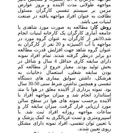
مواجهه طولانی مدت آلاینده و بروز عوارض
مزمن بر سیستم تنفسی کارگران مسئول
نظافت به عنوان افراد مواجهه یافته در صنعت
لبنیات می باشد.
روش کار:
مطالعه به صورت مورد شاهدی با
جامعه آماری کارگران یک کارخانه لبنیات انجام
شد.10نفر از کارگران به عنوان گروه مورد در
مواجهه با آب اکسیژنه و 20 نفر از کارگران به
عنوان گروه شاهد جهت افزایش قدرت مطالعه
دو برابر درنظر گرفته شدند. تمام افراد نمونه
دارای سابقه کاری حداقل 4 سال و شاغل در
بخش تولید بودند. معیار خروج از مطالعه کم
بودن سابقه شغلی، استعمال دخانیات به
هرشکل، داشتن سوابق بیماری های دستگاه
تنفسی و همچنین نداشتن شرط سنی 50-30 سال
بود. نمونه برداری از آلاینده معلق در هوا با متد
استاندارد انجام شد و میزان مواجهه افراد با
آلاینده برحسب نمونه های هوا در سطح سالن
مورد ارزیابی قرار گرفت. میزان سابقه کار و
ساعات مواجهه روزانه افراد ثبت شد. با
اسپیرومتری و تست غربالگری به کمک پزشک و
با تعیین توان تنفسی، افراد نمونه دارای مشکل
ریوی تعیین شدند.