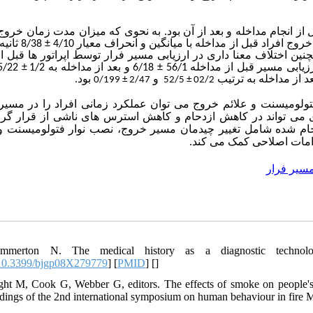
از انجام مداخله و بعد از آن بود. به نحوی که میزان مدت زمان خروج 
ثانیه
8/38
±
). افراد قبل از مداخله با میانگین و انحراف معیار 4/10
ن اختلاف معنا داری در ارزیابی مسیر فرار توسط اپراتور ها قبل از ان
±
1/2
6/18 و بعد از مداخله به
±
بی مسیر قبل از مداخله 56/1
 از مداخله به ترتیب
و
بود.
0/19
9
±
2
/
47
52/5
±
02/2
تولومیسنت و علائم خروج می توان عملکرد زمانی افراد را در مسیر
ی تواند در کاهش ازدحام و کاهش استرس های ناشی از قرار گرف
نجام شده شامل تغییر چیدمان مسیر خروج، نصب نوار فتولومیسنت و 
قدامات اصلاحی کمک می کند
سیر فرار
mmerton N. The medical history as a diagnostic technology
0.3399/bjgp08X279779
] [
PMID
] [
]
ght M, Cook G, Webber G, editors. The effects of smoke on people's
dings of the 2nd international symposium on human behaviour in fire 