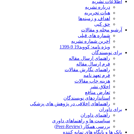
اطلاعات نشریه
درباره نشریه
هیات تحریریه
اهداف و زمینه‌ها
حق کپی
آرشیو مجله و مقالات
شماره های قبلی
آخرین شماره نشریه
ویژه نامه: کووید19 9-1399
برای نویسندگان
راهنمای ارسال مقاله
فرم ارسال مقاله
راهنمای نگارش مقالات
فرم تعهد نامه
هزینه چاپ مقالات
اخلاق نشر
تعارض منافع
استانداردهای نویسندگان
راهنماهای اخلاقی در پژوهش های پزشکی
برای داوران
راهنمای داوران
سیاست ها و راهنماهای داوری
بررسی همکار (Peer-Review)
بانک ها و پایگاه های نمایه کننده