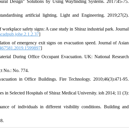
vioural Design" Solutions by Using Wayfinding Systems. 2017:45-75.
ndardising artificial lighting. Light and Engineering. 2019;27(2).
rkplace safety signs: A case study in Shiraz industrial park. Journal
cadpub.johe.2.1.2.37
]
ation of emergency exit signs on evacuation speed. Journal of Asian
467581.2019.1599897
]
aterial During Office Occupant Evacuation. UK: National Research
t No.: No. 774.
acuation in Office Buildings. Fire Technology. 2010;46(3):471-95.
 in Selected Hospitals of Shiraz Medical University. ioh 2014; 11 (3):
of individuals in different visibility conditions. Building and
8.