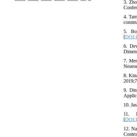
3. Zho
Confer
4. Tar
constru
5. Bo
[
DOI:1
6. Dev
Dimens
7. Mer
Neuroe
8. Kin
2019;7
9. Din
Applic
10. Ja
11. B
[
DOI:1
12. Na
Contro