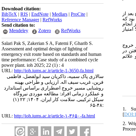
Download citation:
بعد از
BibTeX
|
RIS
|
EndNote
|
Medlars
|
ProCite
|
 بود که
Reference Manager
|
RefWorks
). جام
Send citation to:
5/22 امتیاز
Mendeley
Zotero
RefWorks
Salari Pak S, Zakerian S A, Fatemi F, Gharib S.
 خروج
Assessment and optimal design of lighting of
تن در
emergency exit route based on standards and human
علائم
time performance: Case study of a combined cycle
power plant. ioh 2025; 22 (1) : 4
URL:
http://ioh.iums.ac.ir/article-1-3650-fa.html
سالاری پاک سمیه، ذاکریان سید ابولفضل، فاطمی
فرین، غریب سیف اله. ارزیابی و طراحی بهینه
روشنایی مسیر خروج اضطراری براساس استاندارد
و عملکرد زمانی افراد: مطالعه موردی نیروگاه
سیکل ترکیبی. سلامت كار ايران. ۱۴۰۴; ۲۲ (۱)
:۴۸-۶۵
1. Su
[
DOI:1
URL:
http://ioh.iums.ac.ir/article-۱-۳۶۵۰-fa.html
2. Wri
Procee