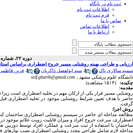
ثبت نام در پایگاه
اطلاعات ثبت نام
فرم ثبت نام
تماس با ما
اطلاعات تماس
ارتباط با ما
دوره ۲۲، شماره ۱ - ( ۱۴۰۴ )
ارزیابی و طراحی بهینه روشنایی مسیر خروج اضطراری براساس استاندا
فرین فاطمی
،
سید ابولفضل ذاکریان
،
سمیه سالاری پاک
seif.gharib@gmail.com
دانشگاه علوم پزشکی مشهد ،
چکیده:
(۱۵۱۳ مشاهده)
مقدمه:
روشنایی مسیر فرار یکی از ارکان مهم در تخلیه اضطراری است زیرا تام
حاضر با هدف تعیین شرایط روشنایی موجود در تخلیه اضطراری قبل 
گرفت.
روش اجرا:
مطالعه مداخله ای حاضر در سیستم روشنایی اضطراری ساختمان کنترل
اضطراری، سرعت خروج افراد و میزان قابلیت رویت علائم موجود در 
ساختمان با استفاده از ثبت سرعت و عملکرد افراد توسط دوربی
داخله لازم شامل طراحی مجدد روشنایی اضطراری نصب نوارهای فتول