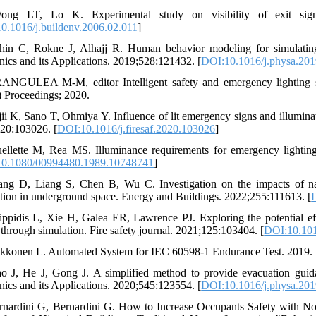
ong LT, Lo K. Experimental study on visibility of exit signs
0.1016/j.buildenv.2006.02.011
]
hin C, Rokne J, Alhajj R. Human behavior modeling for simulating 
ics and its Applications. 2019;528:121432. [
DOI:10.1016/j.physa.20
ANGULEA M-M, editor Intelligent safety and emergency lighting solu
 Proceedings; 2020.
jii K, Sano T, Ohmiya Y. Influence of lit emergency signs and illuminat
20:103026. [
DOI:10.1016/j.firesaf.2020.103026
]
ellette M, Rea MS. Illuminance requirements for emergency lighting.
0.1080/00994480.1989.10748741
]
ng D, Liang S, Chen B, Wu C. Investigation on the impacts of nat
tion in underground space. Energy and Buildings. 2022;255:111613. [
lippidis L, Xie H, Galea ER, Lawrence PJ. Exploring the potential e
 through simulation. Fire safety journal. 2021;125:103404. [
DOI:10.101
akkonen L. Automated System for IEC 60598-1 Endurance Test. 2019.
o J, He J, Gong J. A simplified method to provide evacuation guidan
ics and its Applications. 2020;545:123554. [
DOI:10.1016/j.physa.20
rnardini G, Bernardini G. How to Increase Occupants Safety with No 