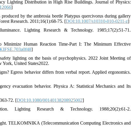
cy Lighting Distribution in High Rise Buildings. Journal of Physics:
012066
]
produced by the ambrosia beetle Platypus quercivorus during gallery
f Forest Research. 2011;16(1):68-75. [
DOI:10.1007/s10310-010-0211-z
]
luminance. Lighting Research & Technology. 1985;17(2):51-71.
 to Minimize Human Reaction Time-Part I: The Minimum Effective
/KIFSE.703a0f48
]
afety lighting on the basis of psychophysics. 2022 Joint Meeting of
York, United States2022.
ns? Egress behavior differs from verbal report. Applied ergonomics.
gency evacuation behavior. Physica A: Statistical Mechanics and Its
363-72. [
DOI:10.1080/00140138208925002
]
ion. Lighting Research & Technology. 1988;20(2):61-2.
y light. TELKOMNIKA (Telecommunication Computing Electronics and