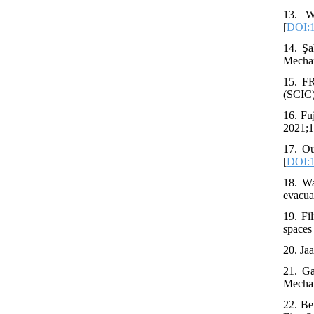
13. W
[
DOI:1
14. Şa
Mechan
15. FR
(SCIC)
16. Fu
2021;1
17. Ou
[
DOI:1
18. Wa
evacua
19. Fi
spaces
20. Ja
21. Ga
Mechan
22. Be