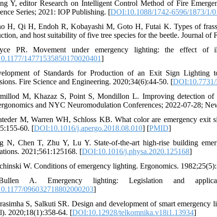
ng Y, editor Research on Intelligent Control Method of Fire Emergen
ence Series; 2021: IOP Publishing. [
DOI:10.1088/1742-6596/1873/1/
no H, Qi H, Endoh R, Kobayashi M, Goto H, Futai K. Types of frass 
ction, and host suitability of five tree species for the beetle. Journal o
yce PR. Movement under emergency lighting: the effect of il
0.1177/14771535850170020401
]
elopment of Standards for Production of an Exit Sign Lighting
ions. Fire Science and Engineering. 2020;34(6):44-50. [
DOI:10.7731
millod M, Khazaz S, Point S, Mondillon L. Improving detection of s
rgonomics and NYC Neuromodulation Conferences; 2022-07-28; New 
ateder M, Warren WH, Schloss KB. What color are emergency exit sig
5:155-60. [
DOI:10.1016/j.apergo.2018.08.010
] [
PMID
]
g N, Chen T, Zhu Y, Lu Y. State-of-the-art high-rise building emer
ations. 2021;561:125168. [
DOI:10.1016/j.physa.2020.125168
]
schinski W. Conditions of emergency lighting. Ergonomics. 1982;25(5):
ullen A. Emergency lighting: Legislation and applicat
0.1177/096032718802000203
]
rasimha S, Salkuti SR. Design and development of smart emergenc
l). 2020;18(1):358-64. [
DOI:10.12928/telkomnika.v18i1.13934
]