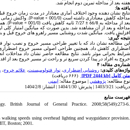
هفته بعد از مداخله تمرین دوم انجام شد.
یافته ها:
نتایج نشان دهنده وجود اختلاف آماری معنادار در مدت زمان خروج قبل 
واکنش زمانی خروج 
P-value <
داخله کاهش معناداری داشته است (001/0
همچنی
P-value =
7/27 ثانیه کاهش یافت (001/0
±
عد از مداخله به 66/8
داخله و بعد از آن مشاهده شد. بدین صورت که میانگین امتیاز کلی ارزیا
افزایش یافت. میانگین شدت روشنایی مسیر راهرو های خروج قبل و بعد
نتیجه گیری:
این مطالعه نشان داد که با تغییر طراحی مسیر خروج و نصب نوار ف
اضطراری کاهش داد. همچنین طراحی اصولی مسیر خروج اضطراری م
شرایط بحرانی موثر باشد. نتایج مطالعه حاضر نشان داد مداخلات ا
خروج به افراد در پیدا کردن سریع تر و راحت تر مسیر خروج بعد از ا.
شماره‌ی مقاله: ۴
م
،
علائم خروج
،
نوار فتولومیسنت
،
روشنایی اضطراری
واژه‌های کلیدی:
(۶۶۶ دریافت)
[PDF 2444 kb]
متن کامل
نوع مطالعه:
پژوهشي
| موضوع مقاله:
ایمنی
دریافت: 1403/3/21 | پذیرش: 1404/1/30 | انتشار: 1404/2/8
فهرست منابع
. British Journal of General Practice. 2008;58(549):273-6.
 walking speeds using overhead lighting and wayguidance provision.
MIT, Boston; 2001.