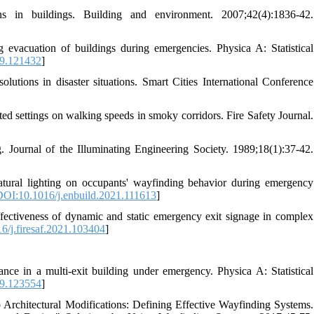
 in buildings. Building and environment. 2007;42(4):1836-42.
evacuation of buildings during emergencies. Physica A: Statistical
19.121432
]
tions in disaster situations. Smart Cities International Conference
ed settings on walking speeds in smoky corridors. Fire Safety Journal.
 Journal of the Illuminating Engineering Society. 1989;18(1):37-42.
ural lighting on occupants' wayfinding behavior during emergency
DOI:10.1016/j.enbuild.2021.111613
]
ffectiveness of dynamic and static emergency exit signage in complex
6/j.firesaf.2021.103404
]
ce in a multi-exit building under emergency. Physica A: Statistical
19.123554
]
Architectural Modifications: Defining Effective Wayfinding Systems.