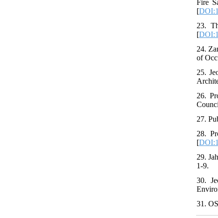
Fire S
[
DOI:1
23. Th
[
DOI:1
24. Za
of Occ
25. Je
Archit
26. Pr
Counci
27. Pu
28. Pr
[
DOI:1
29. Ja
1-9.
30. Je
Enviro
31. OS