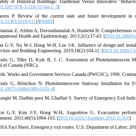
afety of Historical Buildings: Traditional Versus Innovative "Beha
0.1007/978-3-319-55744-1_3
]
orns P. Review of the current state and future development in sta
0.33383/2019-011
] [
PMID
]
manian Z, Afshin A, Davoudiantalab A, Hashemi H. Comprehension of wo
upational Health and Epidemiology. 2013;2(1):37-43. [
DOI:10.18869/a
on G-Y, Na W-J, Hong W-H, Lee J-K. Influence of design and install
ecture and Building Engineering. 2019;18(2):104-11. [
DOI:10.1080/13
oulx G, Tiller D, Kyle B, J. C. Assessment of Photoluminescent M
l of Canada (NRC),
blic Works and Government Services Canada (PWGSC); 1999. Contrac
oulx G, Bénichou N. Photoluminescent Stairway Installation for Ev
0.1007/s10694-009-0102-z
]
hangiri M, Dadbin poor M, Ghaffari S. Survey of Emergency Exit Indices
on G-Y, Kim J-Y, Hong W-H, Augenbroe G. Evacuation performance 
nment. 2011;46(5):1094-103. [
DOI:10.1016/j.buildenv.2010.11.010
]
HA Fact Sheet, Emergency exit routes. U.S. Department of Labor; 201