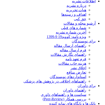
اطلاعات نشریه
درباره نشریه
هیات تحریریه
اهداف و زمینه‌ها
حق کپی
آرشیو مجله و مقالات
شماره های قبلی
آخرین شماره نشریه
ویژه نامه: کووید19 9-1399
برای نویسندگان
راهنمای ارسال مقاله
فرم ارسال مقاله
راهنمای نگارش مقالات
فرم تعهد نامه
هزینه چاپ مقالات
اخلاق نشر
تعارض منافع
استانداردهای نویسندگان
راهنماهای اخلاقی در پژوهش های پزشکی
برای داوران
راهنمای داوران
سیاست ها و راهنماهای داوری
بررسی همکار (Peer-Review)
بانک ها و پایگاه های نمایه کننده