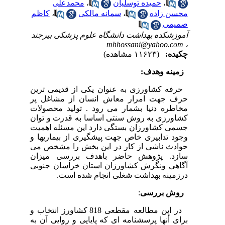
،
حمیده توسلیان
،
محمدعلی
محسن زاده
،
سمانه مالکی
،
کاظم
صمیمی
آموزشکده بهداشت دانشگاه علوم پزشکی بیرجند
mhhossani@yahoo.com
،
چکیده:
(۱۱۶۲۳ مشاهده)
زمینه وهدف:
حرفه کشاورزی به عنوان یکی از قدیمی ترین
حرف جهت امرار معاش انسان از مشاغل پر
مخاطره دنیا بشمار می رود . تولید محصولات
کشاورزی به روش سنتی اساسا به قدرت و توان
جسمی کشاورزان بستگی دارد این مسئله اهمیت
وجود تدابیری خاص جهت پیشگیری از بیماریها و
حوادث ناشی از کار در این بخش را مشخص می
سازد. پژوهش حاضر باهدف بررسی میزان
آگاهی ونگرش کشاورزان استان خراسان جنوبی
درزمینه بهداشت شغلی انجام شده است.
روش بررسی
:
در این مطالعه مقطعی 818 کشاورز انتخاب و
برای أنها پرسشنامه ای که پایایی و روایی آن به