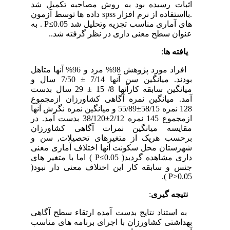
اثبات رسیده بود به روش مصاحبه تکمیل شد
.بااستفاده از نرم افزار spss داده ها توسط آزمون
های آماری مناسب تجزیه وتحلیل شد P≤0.05 . به
عنوان سطح معنی داری در نظر گرفته شد..
یافته ها
:
افراد مورد پژوهش 98% مرد و 96% آنها متاهل
بودند. میانگین سن آنها 7/14 ± 7/50 سال و
میانگین سابقه کارآنها 8/ 15 ± 29 سال بدست
آمد. میانگین نمره آگاهی کشاورزان ازمجموع
128 نمره 58/15±55/89 و میانگین نمره نگرش آنها
ازمجموع 145 نمره 2/12±38/120 بدست آمد. در
مقایسه میانگین نمرات آگاهی کشاورزان
برحسب هریک از متغیرهای تحصیلات, سن و
شهرستان محل سکونت آنها اختلاف آماری معنی
داری مشاهده گردید( P≤0.05 ) اما با متغیر های
جنس و سابقه کار این اختلاف معنی دار نبود(
P>0.05 ).
نتیجه گیری
:
به استناد نتایج بدست آمده ارتقاء سطح آگاهی
بهداشتی کشاورزان با اجرای برنامه های مناسب