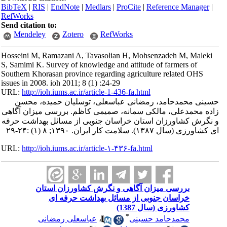
BibTeX
|
RIS
|
EndNote
|
Medlars
|
ProCite
|
Reference Manager
|
RefWorks
Send citation to:
Mendeley
Zotero
RefWorks
Hosseini M, Ramazani A, Tavasolian H, Mohsenzadeh M, Maleki
S, Samimi K. Survey of knowledge and attitude of farmers of
Southern Khorasan province regarding agriculture related OHS
issues in 2008. ioh 2011; 8 (1) :24-29
URL:
http://ioh.iums.ac.ir/article-1-436-fa.html
حسینی محمدحامد، رمضانی عباسعلی، توسلیان حمیده، محسن
زاده محمدعلی، مالکی سمانه، صمیمی کاظم. بررسی میزان آگاهی
و نگرش کشاورزان استان خراسان جنوبی از مسائل بهداشت حرفه
ای کشاورزی (سال ۱۳۸۷). سلامت كار ايران. ۱۳۹۰; ۸ (۱) :۲۴-۲۹
URL:
http://ioh.iums.ac.ir/article-۱-۴۳۶-fa.html
بررسی میزان آگاهی و نگرش کشاورزان استان
خراسان جنوبی از مسائل بهداشت حرفه ای
کشاورزی (سال 1387)
*
محمدحامد حسینی
،
عباسعلی رمضانی