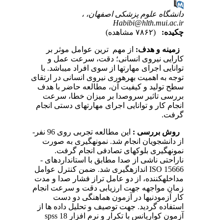
دانشگاه علوم پزشکی اصفهان، ،
Habibi@hlth.mui.ac.ir
چکیده:
(۷۸۶۲ مشاهده)
زمینه و هدف:
از مهم ­ ترین عوامل موثر بر
کارایی نیروی انسانی؛ دقت، سرعت عمل و
توانایی اجرای مهارت­ها از سوی افراد می­باشد. با
توجه به اهمیت بهره­وری نیروی انسانی در ارتقای
سطح تولید و کیفیت آن، مطالعه حاضر با هدف
بررسی تاثیر سر­وصدا بر میزان خطا، سرعت
انجام کار و توانایی اجرای مهارتهای دستی انجام
گرفت.
روش بررسی
:
این مطالعه تجربی روی 96 نفر­­
از دانشجویان انجام شد. نمونه­گیری به صورت
نمونه­گیری بلوک­های تصادفی انجام گرفت.
ناراحتی ناشی از صدا مطابق با استانداردهای ­
15666 ISO اندازه­گیری شد. ضمن کنترل عوامل
مداخله­کننده، از دو عامل تراز فشار صدا ­و مدت
زمان مواجهه جهت ارزیابی دقت و سرعت انجام
کار آزمودنی­ها در آزمون هماهنگی دو دست
استفاده گردید. جهت توصیف و تحلیل داده ها از
آزمون کواریانس با تکرار و نرم افزار 18 spss