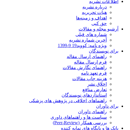
اطلاعات نشریه
درباره نشریه
هیات تحریریه
اهداف و زمینه‌ها
حق کپی
آرشیو مجله و مقالات
شماره های قبلی
آخرین شماره نشریه
ویژه نامه: کووید19 9-1399
برای نویسندگان
راهنمای ارسال مقاله
فرم ارسال مقاله
راهنمای نگارش مقالات
فرم تعهد نامه
هزینه چاپ مقالات
اخلاق نشر
تعارض منافع
استانداردهای نویسندگان
راهنماهای اخلاقی در پژوهش های پزشکی
برای داوران
راهنمای داوران
سیاست ها و راهنماهای داوری
بررسی همکار (Peer-Review)
بانک ها و پایگاه های نمایه کننده