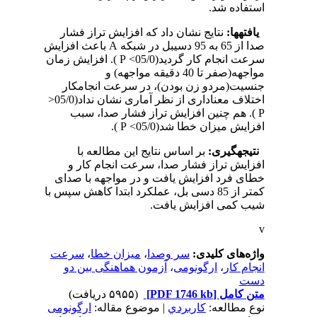
استفاده شد.
یافته­ها:
نتایج نشان داد که افزایش تراز فشار
صدا از 65 به 95 دسی­بل در شبکه­ A باعث افزایش
سرعت انجام کار گردید(05/0> P ). افزایش زمان
مواجهه(صفر تا 40 دقیقه مواجهه) و
جنسیت(مرد­و زن بودن)، در سرعت انجام­کار
اختلاف معناداری از نظر آماری نشان نداد­(05/0<
P ).­ هم چنین افزایش تراز فشار صدا، سبب
افزایش میزان خطا شد(05/0> P ).
نتیجه­گیری:
بر اساس نتایج این مطالعه با
افزایش تراز فشار صدا، سرعت انجام کار و
خطای فرد افزایش یافت و در مواجهه با صدای
کمتر از 85 دسی بل، عملکرد ابتدا کاهش سپس با
شیب کمی افزایش یافت.
v
واژه‌های کلیدی:
سر وصدا
،
میزان خطا
،
سرعت
انجام کار
،
ارگونومی
،
آزمون هماهنگی بین دو
دست
متن کامل
[PDF 1746 kb]
(۵۹۵۵ دریافت)
نوع مطالعه:
كاربردي
| موضوع مقاله:
ارگونومی