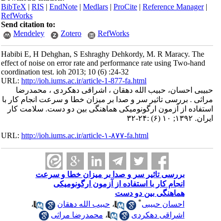
BibTeX
|
RIS
|
EndNote
|
Medlars
|
ProCite
|
Reference Manager
|
RefWorks
Send citation to:
Mendeley
Zotero
RefWorks
Habibi E, H Dehghan, S Eshraghy Dehkordy, M. R Maracy. The
effect of noise on error rate and performance rate using Two-hand
coordination test. ioh 2013; 10 (6) :24-32
URL:
http://ioh.iums.ac.ir/article-1-877-fa.html
حبیبی احسان، حبیب الله دهقان ، اشراقی دهکردی ، محمدرضا
مراثی . بررسی تاثیر سر و صدا بر میزان خطا و سرعت انجام کار با
استفاده از آزمون ارگونومیکی هماهنگی بین دو دست. سلامت كار
ايران. ۱۳۹۲; ۱۰ (۶) :۲۴-۳۲
URL:
http://ioh.iums.ac.ir/article-۱-۸۷۷-fa.html
بررسی تاثیر سر و صدا بر میزان خطا و سرعت
انجام کار با استفاده از آزمون ارگونومیکی
هماهنگی بین دو دست
*
احسان حبیبی
،
حبیب الله دهقان
،
اشراقی دهکردی
،
محمدرضا مراثی