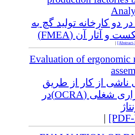
Anal
 دو کارخانه تولید گچ به
 شکست و آثار آن
|
[Abstract
Evaluation of ergonomic 
assem
 ناشی از کار از طریق
بررسی شاخص فعالیتهای تکراری شغلی (OCRA)در
اژ
|
[PDF-