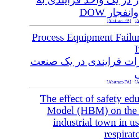
وانفجار
|
[Abstract-FA]
|
[A
Process Equipment Failu
I
زات فرایندی در یک صنعت
|
[Abstract-FA]
|
[A
The effect of safety ed
Model (HBM) on the w
industrial town in u
respirat