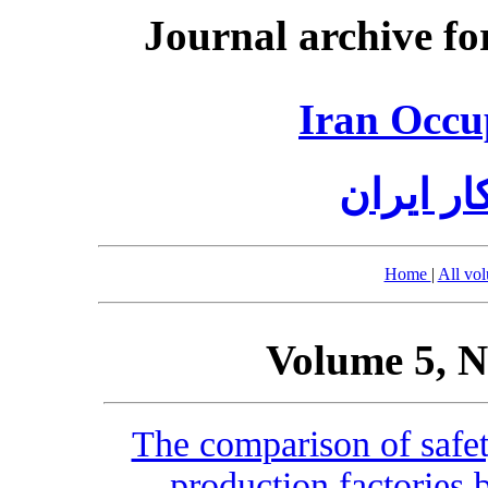
Journal archive fo
Iran Occu
ر ایران
Home
|
All vo
Volume 5, N
The comparison of safet
production factories 