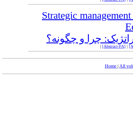
Strategic management 
Ed
اتژیک:‌ چرا و چگونه؟
|
[Abstract-FA]
|
[A
Home
|
All vo