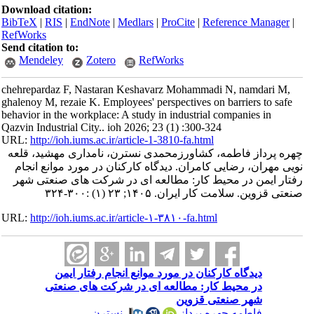
Download citation:
BibTeX
|
RIS
|
EndNote
|
Medlars
|
ProCite
|
Reference Manager
|
RefWorks
Send citation to:
Mendeley
Zotero
RefWorks
chehrepardaz F, Nastaran Keshavarz Mohammadi N, namdari M,
ghalenoy M, rezaie K. Employees' perspectives on barriers to safe
behavior in the workplace: A study in industrial companies in
Qazvin Industrial City.. ioh 2026; 23 (1) :300-324
URL:
http://ioh.iums.ac.ir/article-1-3810-fa.html
چهره پرداز فاطمه، کشاورزمحمدی نسترن، نامداری مهشید، قلعه
نویی مهران، رضایی کامران. دیدگاه کارکنان در مورد موانع انجام
رفتار ایمن در محیط کار: مطالعه ای در شرکت های صنعتی شهر
صنعتی قزوین. سلامت كار ايران. ۱۴۰۵; ۲۳ (۱) :۳۰۰-۳۲۴
URL:
http://ioh.iums.ac.ir/article-۱-۳۸۱۰-fa.html
دیدگاه کارکنان در مورد موانع انجام رفتار ایمن
در محیط کار: مطالعه ای در شرکت های صنعتی
شهر صنعتی قزوین
فاطمه چهره پرداز
،
نسترن