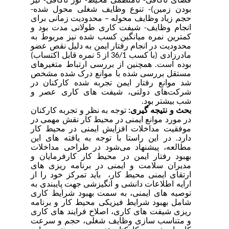
فضای ناکافی- نامنظمی محیط- نور ناکافی- لیز
بودن زمین)- تنوع وظایف شغلی محول شده-
حجم زیاد وظایف محوله
–
محدودیت زمانی برای
انجام وظایف- شیفت کاری طولانی مدت بود و
کمترین نمره میانگین کسب شده نیز مربوط به
محدودیت در انجام رفتار ایمن به دلیل نقص عضو
مادرزادی (با کسب 36/1 از 5 نمره قابل اکتساب)
بوده است. همچنین از بررسی ارتباط متغیرهای
مستقل بررسی شده با موانع درک شده مشخص
شد موانع رفتار ایمن تجربه شده کارکنان در
شرکت‌های دولتی، شیفت های کاری عصر و
شب بیشتر بود.
بحث و نتیجه گیری:
توجه به نظر و تجربه کارکنان
در مورد موانع ایمنی در محیط کار نقش مهمی در
موفقیت مداخلات افزایش ایمنی در محیط کار
دارد. در این راستا با توجه به یافته های این
مطالعه، پیشنهاد می‌شود در طراحی مداخلات
بهبود رفتار ایمن در محیط کار کارفرمایان و
مدیران سلامت و ایمنی در برنامه ریزی های
ارتقای ایمنی محیط کار، باید تمرکز خود را از
ارایه اطلاعات دانشی و انگیزشی جهت پایبندی به
توصیه های ایمنی، به سمت بهبود شرایط کاری
شامل بهبود شرایط فیزیکی محیط کار و برنامه
ریزی شیفت های کاری، اصلاح فرایند های کاری
و متناسب سازی وظایف شغلی، حجم و سرعت