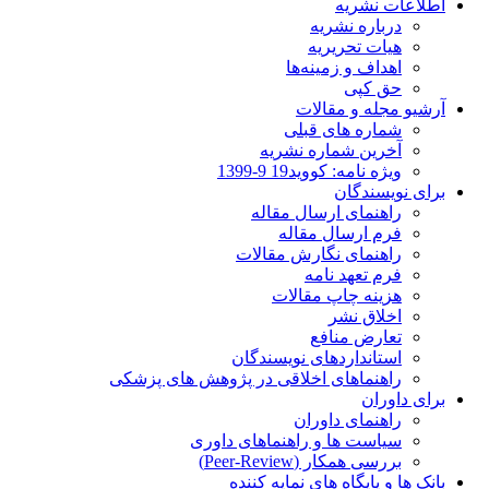
اطلاعات نشریه
درباره نشریه
هیات تحریریه
اهداف و زمینه‌ها
حق کپی
آرشیو مجله و مقالات
شماره های قبلی
آخرین شماره نشریه
ویژه نامه: کووید19 9-1399
برای نویسندگان
راهنمای ارسال مقاله
فرم ارسال مقاله
راهنمای نگارش مقالات
فرم تعهد نامه
هزینه چاپ مقالات
اخلاق نشر
تعارض منافع
استانداردهای نویسندگان
راهنماهای اخلاقی در پژوهش های پزشکی
برای داوران
راهنمای داوران
سیاست ها و راهنماهای داوری
بررسی همکار (Peer-Review)
بانک ها و پایگاه های نمایه کننده