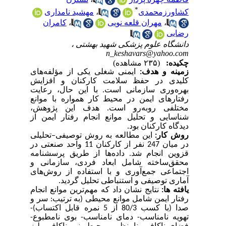
*
کشاورزمحمدی
،
مهشید نامداری
،
مهران قلعه نویی
،
کامران
رضایی
دانشگاه علوم پزشکی شهید بهشتی ،
n_keshavars@yahoo.com
چکیده:
(۲۳۵ مشاهده)
زمینه و هدف:
ایمنی شغلی یکی از مؤلفه‌های
کلیدی در حفظ سلامت کارکنان و افزایش
بهره‌وری سازمانی است. با این حال، رعایت
رفتارهای ایمن در محیط کار همواره با موانع
مختلفی روبه‌رو است. هدف این پژوهش،
شناسایی و تحلیل موانع انجام رفتار ایمن از
دیدگاه کارکنان بود.
روش کار:
این مطالعه به روش توصیفی
–
تحلیلی
در میان 247 نفر از کارکنان 11 واحد صنعتی در
قزوین انجام شد. داده‌ها از طریق پرسشنامه
محقق‌ساخته شامل ابعاد فردی، سازمانی و
اجتماعی جمع‌آوری و با استفاده از روش‌های
آماری توصیفی و استنباطی تحلیل گردید.
یافته ها:
نتایج نشان داد که مهم‌ترین موانع انجام
رفتار ایمن شامل موانع محیطی (به ترتیب: سر و
صدا (با کسب 80/3 از 5 نمره قابل اکتساب)-
تهویه نامناسب- دمای نامناسب- بوی نامطبوع-