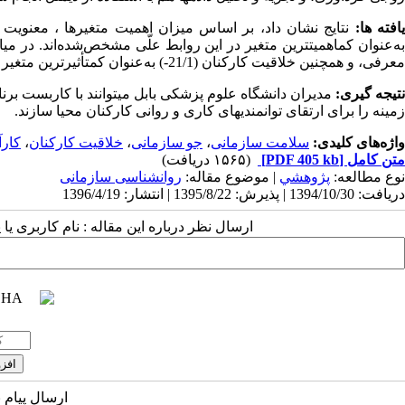
افته ها:
معرفی، و هم­­چنین خلاقیت کارکنان (21/1-) به‌عنوان کم­تأثیرترین متغیر انتخاب و کم­ترین میزان تأثیرگذاری را به خود اختصاص داده است.
تیجه­ گیری:
مدیران دانشگاه علوم پزشکی بابل می­توانند با کاربست برن
زمینه را برای ارتقای توانمندی­های کاری و روانی کارکنان محیا سازند.
واژه‌های کلیدی:
سلامت سازمانی
،
جو سازمانی
،
خلاقیت کارکنان
،
کارآ
متن کامل
[PDF 405 kb]
(۱۵۶۵ دریافت)
نوع مطالعه:
پژوهشي
| موضوع مقاله:
روانشناسی سازمانی
دریافت: 1394/10/30 | پذیرش: 1395/8/22 | انتشار: 1396/4/19
ارسال نظر درباره این مقاله : نام کاربری ی
ارسال پیام 