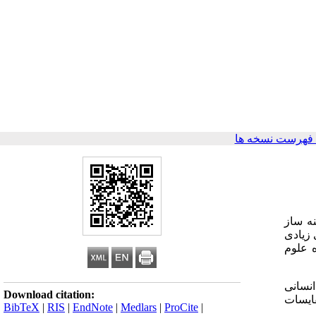
فهرست نسخه ها
ه ساز
 زیادی
 علوم
نسانی
Download citation:
قایسات
BibTeX
|
RIS
|
EndNote
|
Medlars
|
ProCite
|