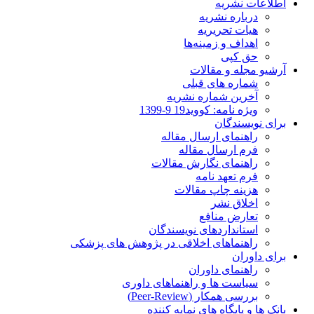
اطلاعات نشریه
درباره نشریه
هیات تحریریه
اهداف و زمینه‌ها
حق کپی
آرشیو مجله و مقالات
شماره های قبلی
آخرین شماره نشریه
ویژه نامه: کووید19 9-1399
برای نویسندگان
راهنمای ارسال مقاله
فرم ارسال مقاله
راهنمای نگارش مقالات
فرم تعهد نامه
هزینه چاپ مقالات
اخلاق نشر
تعارض منافع
استانداردهای نویسندگان
راهنماهای اخلاقی در پژوهش های پزشکی
برای داوران
راهنمای داوران
سیاست ها و راهنماهای داوری
بررسی همکار (Peer-Review)
بانک ها و پایگاه های نمایه کننده