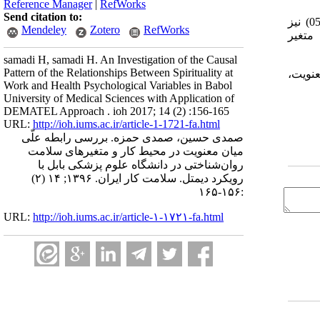
Reference Manager
|
RefWorks
Send citation to:
نتایج نشان داد، بر اساس میزان اهمیت متغیرها ، معنویت در محیط­کار پراهمیت­ترین متغیر (94/6)، و متغیر خلاقیت کارکنان (05/6) نیز
Mendeley
Zotero
RefWorks
) به‌عنوان تأثیرگذارترین متغیر
samadi H, samadi H. An Investigation of the Causal
Pattern of the Relationships Between Spirituality at
عنویت،
Work and Health Psychological Variables in Babol
University of Medical Sciences with Application of
DEMATEL Approach . ioh 2017; 14 (2) :156-165
URL:
http://ioh.iums.ac.ir/article-1-1721-fa.html
صمدی حسین، صمدی حمزه. بررسی رابطه علّی
میان معنویت در محیط کار و متغیرهای سلامت
روان‌شناختی در دانشگاه علوم پزشکی بابل با
رویکرد دیمتل. سلامت كار ايران. ۱۳۹۶; ۱۴ (۲)
:۱۵۶-۱۶۵
URL:
http://ioh.iums.ac.ir/article-۱-۱۷۲۱-fa.html