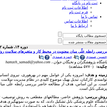
ثبت نام در پایگاه
اطلاعات ثبت نام
فرم ثبت نام
تماس با ما
اطلاعات تماس
ارتباط با ما
دوره ۱۴، شماره ۲ - ( ۱۳۹۶ )
بررسی رابطه علّی میان معنویت در محیط کار و متغیرهای سلامت روان‌
*
حسین صمدی
،
حمزه صمدی
باشگاه پژوهشگران و نخبگان جوان ،
hamzeh_samadi@yahoo.com
چکیده:
(۵۷۷۰ مشاهده)
مینه و هدف:
امروزه یکی از عوامل مهم در بهره­وری، نیروی انسان
توانمندی کارکنان، تبدیل به­یک موضوع کلیدی در نظام مدیریت سلامت 
است. بر این اساس، هدف از مطالعه حاضر بررسی رابطه علّی میان 
پزشکی بابل است.
وش بررسی:
پژوهش حاضر، مطالعه­ای مقطعی به روش توصیفی- تحلی
دانشگاه علوم پزشکی بابل تشکیل دادند، که به صورت نمونه­گیری هدفم
زوجی گردآوری، و تجزیه و تحلیل داده­ها هم با استفاده از دیمتل انجام ش