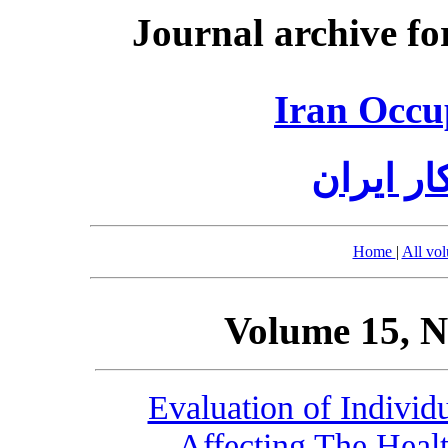
Journal archive fo
Iran Occu
ر ایران
Home
|
All vo
Volume 15, N
Evaluation of Individ
Affecting The Healt