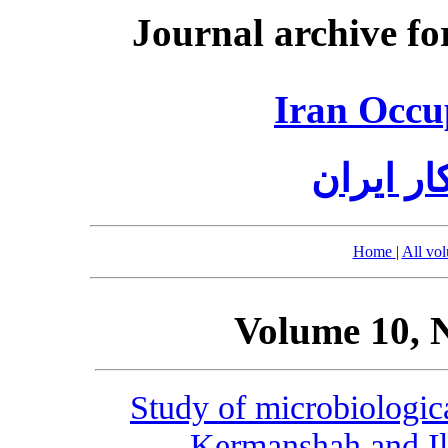
Journal archive fo
Iran Occu
ر ایران
Home
|
All vo
Volume 10, 
Study of microbiologica
Kermanshah and Il